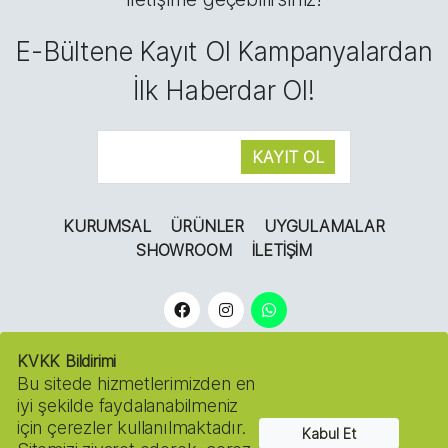
E-Bültene Kayıt Ol Kampanyalardan
İlk Haberdar Ol!
KURUMSAL
ÜRÜNLER
UYGULAMALAR
SHOWROOM
İLETIŞIM
KVKK Bildirimi
Bu sitede hizmetlerimizden en
iyi şekilde faydalanabilmeniz
için çerezler kullanılmaktadır.
Kabul Et
Copyright © 2022
NOSSA FLOWERS.
Tüm Hakları