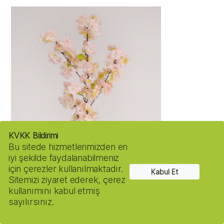
KVKK Bildirimi
Bu sitede hizmetlerimizden en
iyi şekilde faydalanabilmeniz
için çerezler kullanılmaktadır.
Kabul Et
Sitemizi ziyaret ederek, çerez
kullanımını kabul etmiş
sayılırsınız.