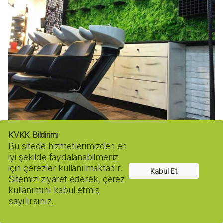
KVKK Bildirimi
Bu sitede hizmetlerimizden en
iyi şekilde faydalanabilmeniz
için çerezler kullanılmaktadır.
Kabul Et
Sitemizi ziyaret ederek, çerez
kullanımını kabul etmiş
sayılırsınız.